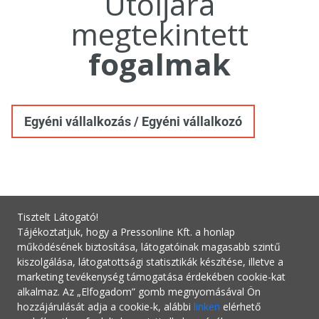
Utoljára
megtekintett
fogalmak
Egyéni vállalkozás / Egyéni vállalkozó
Tisztelt Látogató!
Tájékoztatjuk, hogy a Pressonline Kft. a honlap
működésének biztosítása, látogatóinak magasabb szintű
kiszolgálása, látogatottsági statisztikák készítése, illetve a
marketing tevékenység támogatása érdekében cookie-kat
alkalmaz. Az „Elfogadom” gomb megnyomásával Ön
hozzájárulását adja a cookie-k, alábbi
linken
elérhető