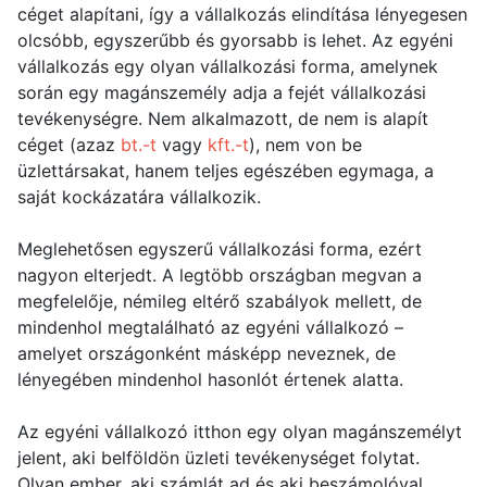
céget alapítani, így a vállalkozás elindítása lényegesen
olcsóbb, egyszerűbb és gyorsabb is lehet. Az egyéni
vállalkozás egy olyan vállalkozási forma, amelynek
során egy magánszemély adja a fejét vállalkozási
tevékenységre. Nem alkalmazott, de nem is alapít
céget (azaz
bt.-t
vagy
kft.-t
), nem von be
üzlettársakat, hanem teljes egészében egymaga, a
saját kockázatára vállalkozik.
Meglehetősen egyszerű vállalkozási forma, ezért
nagyon elterjedt. A legtöbb országban megvan a
megfelelője, némileg eltérő szabályok mellett, de
mindenhol megtalálható az egyéni vállalkozó –
amelyet országonként másképp neveznek, de
lényegében mindenhol hasonlót értenek alatta.
Az egyéni vállalkozó itthon egy olyan magánszemélyt
jelent, aki belföldön üzleti tevékenységet folytat.
Olyan ember, aki számlát ad és aki beszámolóval