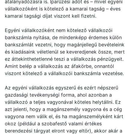
átalányadózásra is. Iparűzési adót és – mivel egyéni
vállalkozóként is kötelező a kamarai tagság – éves
kamarai tagsági díjat viszont kell fizetni.
Egyéni vállalkozóként nem kötelező vállalkozói
bankszámla nyitása, de mindenképp érdemes külön
bankszámlát vezetni, hogy magánjellegű bevételeink
és kiadásaink véletlenül se keveredjenek össze, mert
ez áttekinthetetlenné teszi a vállalkozás pénzügyeit.
Amint belép a vállalkozás az áfakörbe, onnantól
viszont kötelező a vállalkozói bankszámla vezetése.
Az egyéni vállalkozás egyszerű és ezért népszerű
gazdasági tevékenységi forma, ahol azonban a
vállalkozó a teljes vagyonával köteles helytállni. Ez
azt jelenti, hogy a magánszemély vagyona és a cég
vagyona nem válik el, és ha magánszemélyként kárt
okoz (például a szobafestő valami értékes
berendezési tárgyat elront vagy eltör), akkor akár a