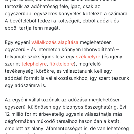
tartozik az adóhatóság felé, igaz, csak az
egyszerűbb, egyszeres könyvelés kötelező a számára.
A bevételéből fedezi a költségeit, ebből adózik és
ebből tartja fenn magát.
Egy egyéni
vállalkozás alapítása
meglehetősen
egyszerű – és interneten könnyen lebonyolítható –
folyamat: szükségünk lesz egy
székhelyre
(és igény
szerint
telephelyre
,
fióktelepre
), megfelelő
tevékenységi körökre, és választanunk kell egy
adózási formát is vállalkozásunkhoz, így szert teszünk
egy adószámra is.
Az egyéni vállalkozónak az adózása meglehetősen
egyszerű, különösen egy bizonyos összeghatárig. Évi
12 millió forint árbevételig ugyanis választhatja más
cégformában működő társaihoz hasonlóan a katát,
emellett az alanyi áfamentességet is, de van lehetőség