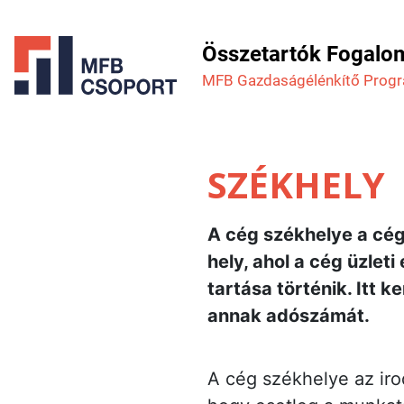
Összetartók Fogalo
MFB Gazdaság­élénkítő Prog
SZÉKHELY
A cég székhelye a cég 
hely, ahol a cég üzleti
tartása történik. Itt k
annak adószámát.
A cég székhelye az irod