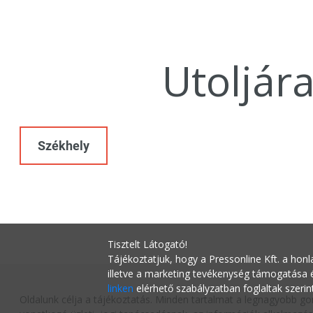
Utoljár
Székhely
Tisztelt Látogató!
Tájékoztatjuk, hogy a Pressonline Kft. a honl
illetve a marketing tevékenység támogatása
linken
elérhető szabályzatban foglaltak szerin
Oldalunk célja a tájékoztatás. Minden tartalmat a legnagyobb go