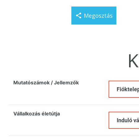
Megosztás
K
Mutatószámok / Jellemzők
Fióktele
Vállalkozás életútja
Induló v