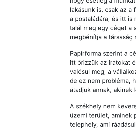
hogy esetleg a munkat
lakásunk is, csak az a 
a postaládára, és itt 
talál meg egy céget a 
megbénítja a társaság
Papírforma szerint a cé
itt őrizzük az iratokat 
valósul meg, a vállalk
de ez nem probléma, ha
átadjuk annak, akinek 
A székhely nem kever
üzemi terület, aminek 
telephely, ami ráadásu