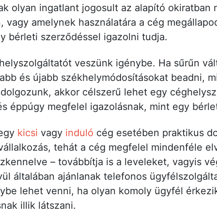
k olyan ingatlant jogosult az alapító okiratban 
, vagy amelynek használatára a cég megállapod
gy bérleti szerződéssel igazolni tudja.
helyszolgáltatót veszünk igénybe. Ha sűrűn vált
jabb és újabb székhelymódosításokat beadni, 
olgozunk, akkor célszerű lehet egy céghelyszo
és éppúgy megfelel igazolásnak, mint egy bérle
 egy
kicsi
vagy
induló
cég esetében praktikus dol
vállalkozás, tehát a cég megfelel mindenféle elv
szkennelve – továbbítja is a leveleket, vagyis v
l általában ajánlanak telefonos ügyfélszolgáltat
ybe lehet venni, ha olyan komoly ügyfél érkezik
ak illik látszani.