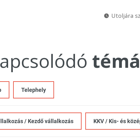
Utoljára sz
apcsolódó
témá
p
Telephely
állalkozás / Kezdő vállalkozás
KKV / Kis- és köz