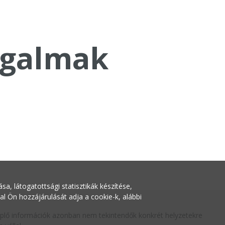
galmak
a, látogatottsági statisztikák készítése,
Ön hozzájárulását adja a cookie-k, alábbi
replő információk azonban nem tekintendők konkrét helyzetekre