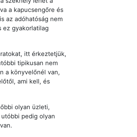
 székhely lehet a
írva a kapucsengőre és
anis az adóhatóság nem
 ez gyakorlatilag
atokat, itt érkeztetjük,
 utóbbi tipikusan nem
n a könyvelőnél van,
től, ami kell, és
lőbbi olyan üzleti,
 utóbbi pedig olyan
 van.