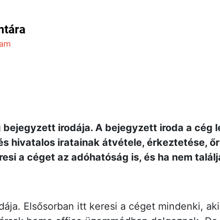
mtára
ram
bejegyzett irodája. A bejegyzett iroda a cég l
 és hivatalos iratainak átvétele, érkeztetése, 
eresi a céget az adóhatóság is, és ha nem találj
ája. Elsősorban itt keresi a céget mindenki, ak