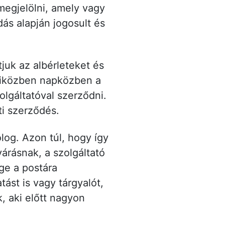
megjelölni, amely vagy
ás alapján jogosult és
juk az albérleteket és
miközben napközben a
lgáltatóval szerződni.
ti szerződés.
og. Azon túl, hogy így
árásnak, a szolgáltató
ége a postára
ást is vagy tárgyalót,
, aki előtt nagyon