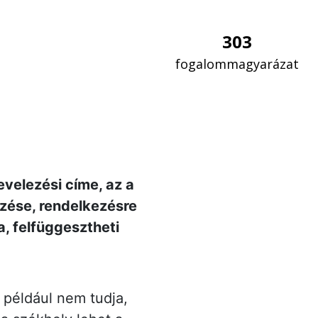
303
fogalommagyarázat
evelezési címe, az a
őrzése, rendelkezésre
a, felfüggesztheti
i például nem tudja,