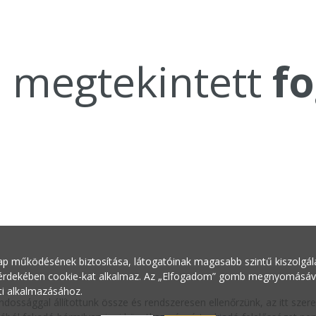
a megtekintett
fo
ap működésének biztosítása, látogatóinak magasabb szintű kiszolgálás
 érdekében cookie-kat alkalmaz. Az „Elfogadom” gomb megnyomásával 
ti alkalmazásához.
ndossággal állítottunk össze és rendszeresen ellenőrzünk, az itt sze