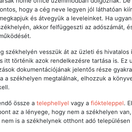
ársak home office üzemmódban dolgoznak. De a
fontos, hogy a cég neve legyen jól láthatóan ki
is megkapjuk és átvegyük a leveleinket. Ha ugy
székhelyén, akkor felfüggeszti az adószámát, és
 működését.
g székhelyén vesszük át az üzleti és hivatalos ir
és itt történik azok rendelkezésre tartása is. Ez
ozások dokumentációjának jelentős része gyakra
 a székhelyen megtalálnak, elhozzuk a könyvelő
kell.
endő össze a
telephellyel
vagy a
fiókteleppel
. E
pont az a lényege, hogy nem a székhelyen van,
l nem is a székhelynek otthont adó településen