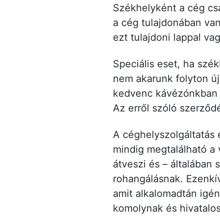
Székhelyként a cég csa
a cég tulajdonában van
ezt tulajdoni lappal va
Speciális eset, ha szék
nem akarunk folyton ú
kedvenc kávézónkban d
Az erről szóló szerződ
A céghelyszolgáltatás
mindig megtalálható a 
átveszi és – általában 
rohangálásnak. Ezenkívü
amit alkalomadtán igén
komolynak és hivatalosn