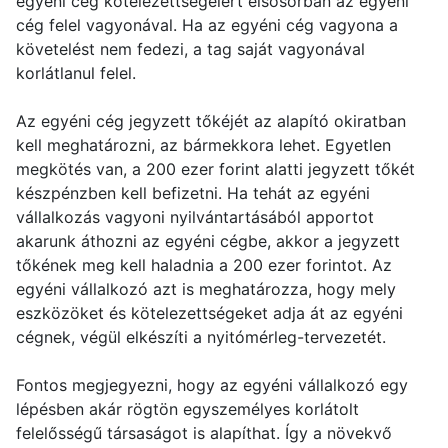
egyéni cég kötelezettségeiért elsősorban az egyéni
cég felel vagyonával. Ha az egyéni cég vagyona a
követelést nem fedezi, a tag saját vagyonával
korlátlanul felel.
Az egyéni cég jegyzett tőkéjét az alapító okiratban
kell meghatározni, az bármekkora lehet. Egyetlen
megkötés van, a 200 ezer forint alatti jegyzett tőkét
készpénzben kell befizetni. Ha tehát az egyéni
vállalkozás vagyoni nyilvántartásából apportot
akarunk áthozni az egyéni cégbe, akkor a jegyzett
tőkének meg kell haladnia a 200 ezer forintot. Az
egyéni vállalkozó azt is meghatározza, hogy mely
eszközöket és kötelezettségeket adja át az egyéni
cégnek, végül elkészíti a nyitómérleg-tervezetét.
Fontos megjegyezni, hogy az egyéni vállalkozó egy
lépésben akár rögtön egyszemélyes korlátolt
felelősségű társaságot is alapíthat. Így a növekvő