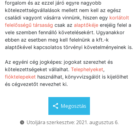
forgalom és az ezzel járó egyre nagyobb
kötelezettségvállalások mellett nem kell az egész
családi vagyont vásárra vinnünk, hiszen egy
korlátolt
felelősségű társaság
csak az
alaptőkéje
erejéig felel a
vele szemben fennálló követelésekért. Ugyanakkor
ebben az esetben meg kell felelnünk a kft.-k
alaptőkével kapcsolatos törvényi követelményeinek is.
Az egyéni cég jogképes: jogokat szerezhet és
kötelezettségeket vállalhat.
Telephelyeket
,
fióktelepeket
használhat, könyvvizsgálót is kijelölhet
és cégvezetőt nevezhet ki.
Megosztás
Utoljára szerkesztve: 2021. augusztus 6.