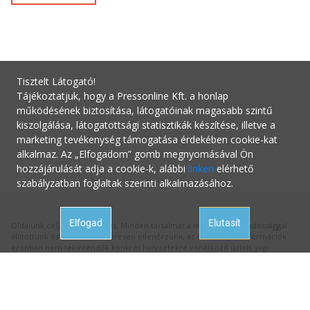
Tisztelt Látogató!
Tájékoztatjuk, hogy a Pressonline Kft. a honlap
működésének biztosítása, látogatóinak magasabb szintű
kiszolgálása, látogatottsági statisztikák készítése, illetve a
marketing tevékenység támogatása érdekében cookie-kat
alkalmaz. Az „Elfogadom” gomb megnyomásával Ön
hozzájárulását adja a cookie-k, alábbi
linken
elérhető
szabályzatban foglaltak szerinti alkalmazásához.
Elfogad
Elutasít
Oldalunk célja a tájékoztatás. Minden tartalmat a legnagyobb gondossággal
állítottunk össze és rendszeresen ellenőrzünk, az itt szereplő információk
azonban nem tekintendők konkrét helyzetekre vonatkozó üzleti, jogi
tanácsadásnak, az információk alkalmazásából fakadó bármilyen jogi
következményért a kiadó felelősséget nem vállal.
Hivatalos állásfoglalásért mindig forduljon az illetékes hivatalhoz, ha
tanácsadásra van szüksége a megfelelő szakértőhöz! Ha az oldalunk
aktualitását vesztett hibás információval találkozna, kérjük jelezze nekünk: