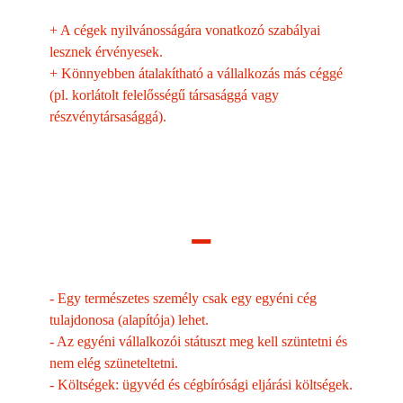
+
A cégek nyilvánosságára vonatkozó szabályai
lesznek érvényesek.
+
Könnyebben átalakítható a vállalkozás más céggé
(pl. korlátolt felelősségű társasággá vagy
részvénytársasággá).
–
-
Egy természetes személy csak egy egyéni cég
tulajdonosa (alapítója) lehet.
-
Az egyéni vállalkozói státuszt meg kell szüntetni és
nem elég szüneteltetni.
-
Költségek: ügyvéd és cégbírósági eljárási költségek.