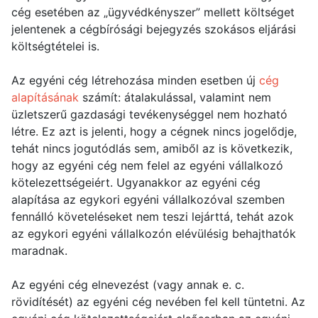
cég esetében az „ügyvédkényszer” mellett költséget
jelentenek a cégbírósági bejegyzés szokásos eljárási
költségtételei is.
Az egyéni cég létrehozása minden esetben új
cég
alapításának
számít: átalakulással, valamint nem
üzletszerű gazdasági tevékenységgel nem hozható
létre. Ez azt is jelenti, hogy a cégnek nincs jogelődje,
tehát nincs jogutódlás sem, amiből az is következik,
hogy az egyéni cég nem felel az egyéni vállalkozó
kötelezettségeiért. Ugyanakkor az egyéni cég
alapítása az egykori egyéni vállalkozóval szemben
fennálló követeléseket nem teszi lejárttá, tehát azok
az egykori egyéni vállalkozón elévülésig behajthatók
maradnak.
Az egyéni cég elnevezést (vagy annak e. c.
rövidítését) az egyéni cég nevében fel kell tüntetni. Az