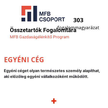
303
fogalommagyarázat
Összetartók Fogalomtára
MFB Gazdaság­élénkítő Program
EGYÉNI CÉG
Egyéni céget olyan természetes személy alapíthat,
aki előzőleg egyéni vállalkozóként működött.
+