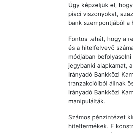
Úgy képzeljük el, hogy
piaci viszonyokat, aza
bank szempontjából a h
Fontos tehát, hogy a r
és a hitelfelvevő számá
módjában befolyásolni 
jegybanki alapkamat, 
Irányadó Bankközi Kama
tranzakcióiból állnak ö
irányadó Bankközi Kama
manipulálták.
Számos pénzintézet kí
hiteltermékek. E konst