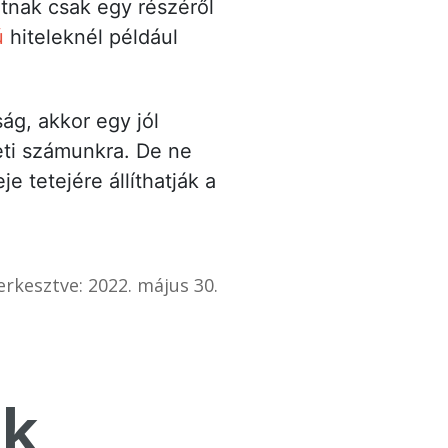
tnak csak egy részéről
ú
hiteleknél például
ág, akkor egy jól
eti számunkra. De ne
 tetejére állíthatják a
erkesztve: 2022. május 30.
k