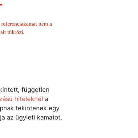
–
 referenciakamat nem a
it tükrözi.
intett, független
zású hiteleknél
a
apnak tekintenek egy
ja az ügyleti kamatot,