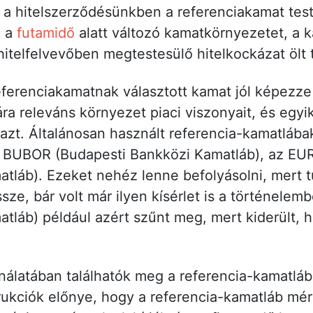
 a hitelszerződésünkben a referenciakamat test
z a
futamidő
alatt változó kamatkörnyezetet, a 
itelfelvevőben megtestesülő hitelkockázat ölt 
eferenciakamatnak választott kamat jól képezze 
ra releváns környezet piaci viszonyait, és egyik
azt. Általánosan használt referencia-kamatlába
a BUBOR (Budapesti Bankközi Kamatláb), az EU
tláb). Ezeket nehéz lenne befolyásolni, mert t
ssze, bár volt már ilyen kísérlet is a történele
tláb) például azért szűnt meg, mert kiderült, 
nálatában találhatók meg a referencia-kamatlá
rukciók előnye, hogy a referencia-kamatláb mé