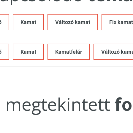
ő
Kamat
Változó kamat
Fix kamat
ő
Kamat
Kamatfelár
Változó kam
a megtekintett
fo