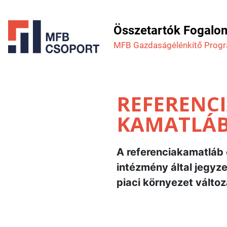
Összetartók Fogalo
MFB Gazdaság­élénkítő Prog
REFERENCI
KAMATLÁ
A referenciakamatláb e
intézmény által jegyz
piaci környezet változ