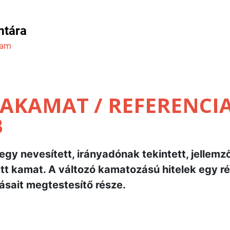
mtára
ram
AKAMAT / REFERENCIA
B
gy nevesített, irányadónak tekintett, jellemz
ett kamat. A változó kamatozású hitelek egy r
ásait megtestesítő része.