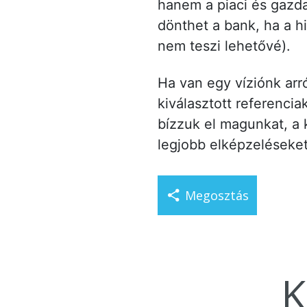
hanem a piaci és gazda
dönthet a bank, ha a hi
nem teszi lehetővé).
Ha van egy víziónk arró
kiválasztott referenci
bízzuk el magunkat, a 
legjobb elképzeléseket
Megosztás
K