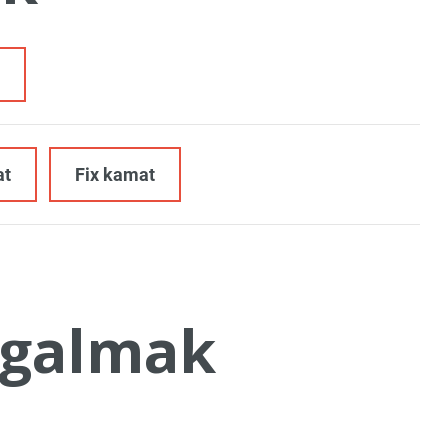
at
Fix kamat
galmak