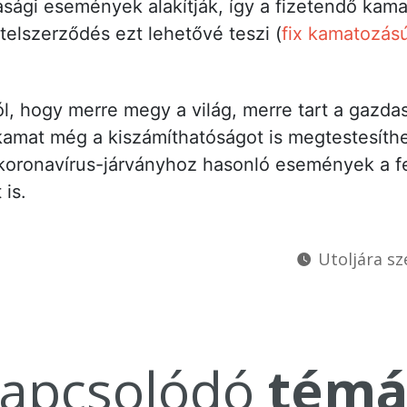
sági események alakítják, így a fizetendő kama
telszerződés ezt lehetővé teszi (
fix kamatozás
l, hogy merre megy a világ, merre tart a gazdas
akamat még a kiszámíthatóságot is megtestesíth
koronavírus-járványhoz hasonló események a feje
 is.
Utoljára sz
apcsolódó
témá