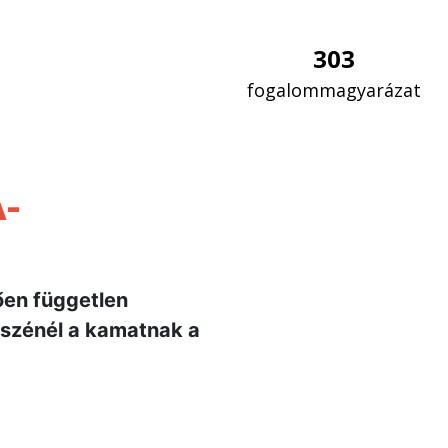
303
fogalommagyarázat
-
ően független
észénél a kamatnak a