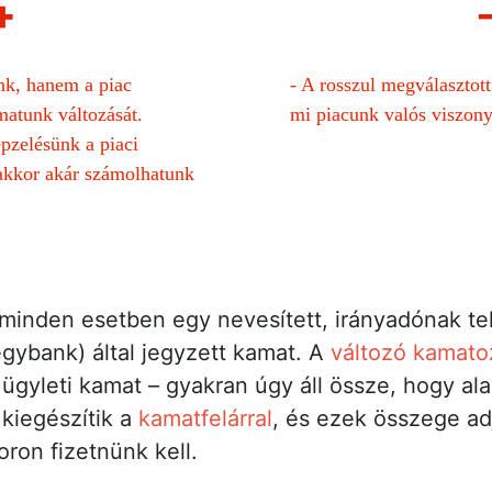
+
k, hanem a piac
-
A rosszul megválasztott
matunk változását.
mi piacunk valós viszonya
pzelésünk a piaci
 akkor akár számolhatunk
minden esetben egy nevesített, irányadónak tek
egybank) által jegyzett kamat. A
változó kamato
ügyleti kamat – gyakran úgy áll össze, hogy al
 kiegészítik a
kamatfelárral
, és ezek összege ad
soron fizetnünk kell.