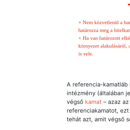
+
Nem közvetlenül a ban
határozza meg a hitelka
+
Ha van határozott elké
környezet alakulásáról,
is vele.
A referencia-kamatláb 
intézmény (általában j
végső
kamat
– azaz az 
referenciakamatot, ezt
tehát azt, amit végső 