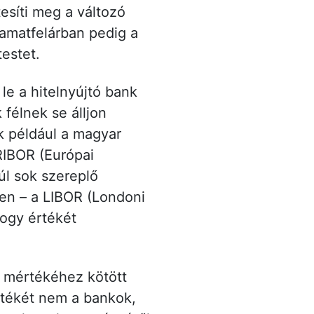
esíti meg a változó
kamatfelárban pedig a
testet.
le a hitelnyújtó bank
 félnek se álljon
k például a magyar
RIBOR (Európai
úl sok szereplő
mben – a LIBOR (Londoni
hogy értékét
b mértékéhez kötött
rtékét nem a bankok,