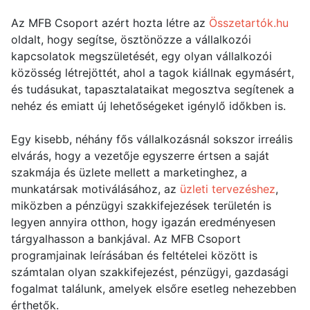
Az MFB Csoport azért hozta létre az
Összetartók.hu
oldalt, hogy segítse, ösztönözze a vállalkozói
kapcsolatok megszületését, egy olyan vállalkozói
közösség létrejöttét, ahol a tagok kiállnak egymásért,
és tudásukat, tapasztalataikat megosztva segítenek a
nehéz és emiatt új lehetőségeket igénylő időkben is.
Egy kisebb, néhány fős vállalkozásnál sokszor irreális
elvárás, hogy a vezetője egyszerre értsen a saját
szakmája és üzlete mellett a marketinghez, a
munkatársak motiválásához, az
üzleti tervezéshez
,
miközben a pénzügyi szakkifejezések területén is
legyen annyira otthon, hogy igazán eredményesen
tárgyalhasson a bankjával. Az MFB Csoport
programjainak leírásában és feltételei között is
számtalan olyan szakkifejezést, pénzügyi, gazdasági
fogalmat találunk, amelyek elsőre esetleg nehezebben
érthetők.