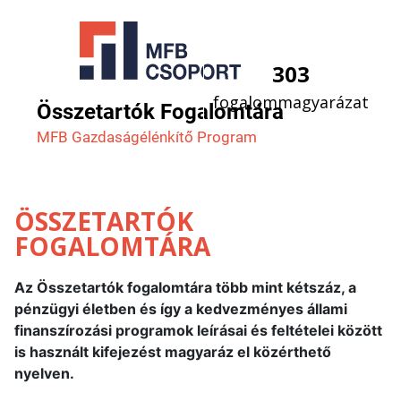
303
fogalommagyarázat
Összetartók Fogalomtára
MFB Gazdaság­élénkítő Program
ÖSSZETARTÓK
FOGALOMTÁRA
Az Összetartók fogalomtára több mint kétszáz, a
pénzügyi életben és így a kedvezményes állami
finanszírozási programok leírásai és feltételei között
is használt kifejezést magyaráz el közérthető
nyelven.