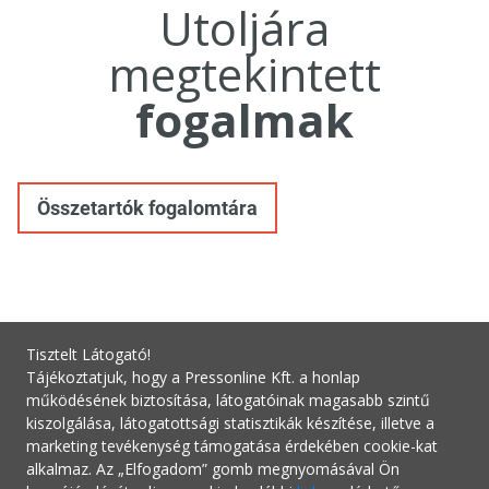
Utoljára
megtekintett
fogalmak
Összetartók fogalomtára
Tisztelt Látogató!
Tájékoztatjuk, hogy a Pressonline Kft. a honlap
működésének biztosítása, látogatóinak magasabb szintű
kiszolgálása, látogatottsági statisztikák készítése, illetve a
marketing tevékenység támogatása érdekében cookie-kat
alkalmaz. Az „Elfogadom” gomb megnyomásával Ön