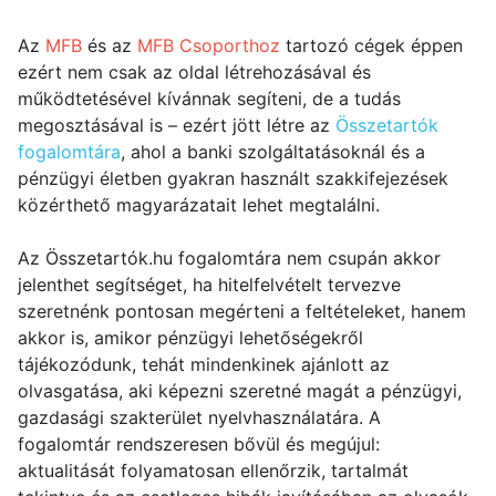
Az
MFB
és az
MFB Csoporthoz
tartozó cégek éppen
ezért nem csak az oldal létrehozásával és
működtetésével kívánnak segíteni, de a tudás
megosztásával is – ezért jött létre az
Összetartók
fogalomtára
, ahol a banki szolgáltatásoknál és a
pénzügyi életben gyakran használt szakkifejezések
közérthető magyarázatait lehet megtalálni.
Az Összetartók.hu fogalomtára nem csupán akkor
jelenthet segítséget, ha hitelfelvételt tervezve
szeretnénk pontosan megérteni a feltételeket, hanem
akkor is, amikor pénzügyi lehetőségekről
tájékozódunk, tehát mindenkinek ajánlott az
olvasgatása, aki képezni szeretné magát a pénzügyi,
gazdasági szakterület nyelvhasználatára. A
fogalomtár rendszeresen bővül és megújul:
aktualitását folyamatosan ellenőrzik, tartalmát