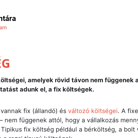
mtára
ram
ÉG
költségei, amelyek rövid távon nem függenek a
atást adunk el, a fix költségek.
vannak fix (állandó) és
változó költségei
. A fix
 – nem függenek attól, hogy a vállalkozás menny
. Tipikus fix költség például a bérköltség, a bol