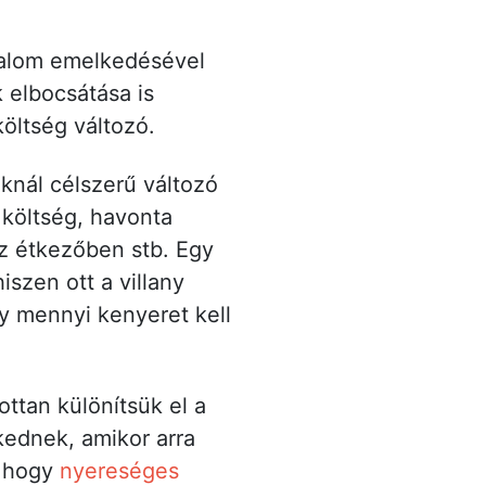
rgalom emelkedésével
 elbocsátása is
öltség változó.
knál célszerű változó
 költség, havonta
az étkezőben stb. Egy
szen ott a villany
y mennyi kenyeret kell
ottan különítsük el a
kednek, amikor arra
, hogy
nyereséges