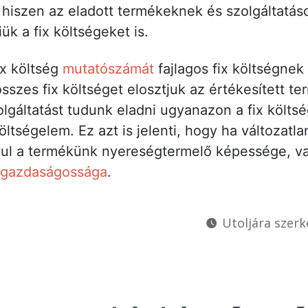
 hiszen az eladott termékeknek és szolgáltatá
iük a fix költségeket is.
ix költség
mutatószámát
fajlagos fix költségne
összes fix költséget elosztjuk az értékesített t
lgáltatást tudunk eladni ugyanazon a fix költsé
öltségelem. Ez azt is jelenti, hogy ha változatl
vul a termékünk nyereségtermelő képessége, vag
tgazdaságossága
.
Utoljára szerk