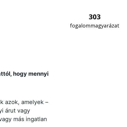
303
fogalommagyarázat
ttól, hogy mennyi
ek azok, amelyek –
i árut vagy
t vagy más ingatlan