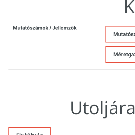
K
Mutatószámok / Jellemzők
Mutatós
Méretga
Utoljár