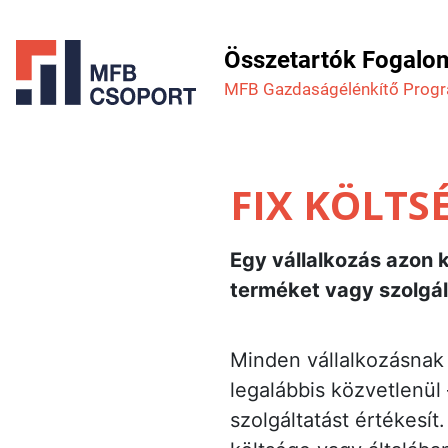
Összetartók Fogalo
MFB Gazdaság­élénkítő Prog
FIX KÖLTS
Egy vállalkozás azon 
terméket vagy szolgált
Minden vállalkozásnak 
legalábbis közvetlenül
szolgáltatást értékesít