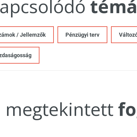
apcsolódó
témá
zámok / Jellemzők
Pénzügyi terv
Változó
zdaságosság
a megtekintett
fo