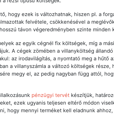
 a rezsi típusú költségek.
tő, hogy ezek is változhatnak, hiszen pl. a fo
almazottak felvétele, csökkenésével a meglévők
 hosszú távon végeredményben szinte minden k
elyek az egyik cégnél fix költségek, míg a mási
rájuk. A cégek zömében a villanyköltség állandó
kul: az irodavilágítás, a nyomtató meg a hűtő 
n a villanyszámla a változó költségek része, hi
ére megy el, az pedig nagyban függ attól, hog
állalkozásunk
pénzügyi tervét
készítjük, határoz
égeket, ezek ugyanis teljesen eltérő módon visel
pni, hogy mennyi terméket kell eladnunk ahhoz