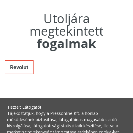
Utoljára
megtekintett
fogalmak
Revolut
Tisztelt Látogató!
Tájékoztatjuk, hogy a Pressonline Kft. a honlap
működésének biztosítása, látogatóinak magasabb szintű
kiszolgálása, látogatottsági statisztikák készítése, illetve a
marketing tevékenység támogatása érdekében cookie-kat