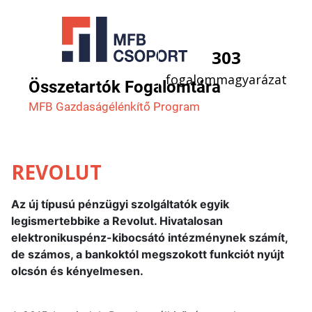
303
fogalommagyarázat
Összetartók Fogalomtára
MFB Gazdaság­élénkítő Program
REVOLUT
Az új típusú pénzügyi szolgáltatók egyik
legismertebbike a Revolut. Hivatalosan
elektronikuspénz-kibocsátó intézménynek számít,
de számos, a bankoktól megszokott funkciót nyújt
olcsón és kényelmesen.