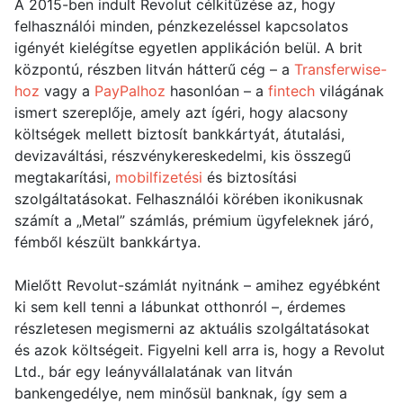
A 2015-ben indult Revolut célkitűzése az, hogy
felhasználói minden, pénzkezeléssel kapcsolatos
igényét kielégítse egyetlen applikáción belül. A brit
központú, részben litván hátterű cég – a
Transferwise-
hoz
vagy a
PayPalhoz
hasonlóan – a
fintech
világának
ismert szereplője, amely azt ígéri, hogy alacsony
költségek mellett biztosít bankkártyát, átutalási,
devizaváltási, részvénykereskedelmi, kis összegű
megtakarítási,
mobilfizetési
és biztosítási
szolgáltatásokat. Felhasználói körében ikonikusnak
számít a „Metal” számlás, prémium ügyfeleknek járó,
fémből készült bankkártya.
Mielőtt Revolut-számlát nyitnánk – amihez egyébként
ki sem kell tenni a lábunkat otthonról –, érdemes
részletesen megismerni az aktuális szolgáltatásokat
és azok költségeit. Figyelni kell arra is, hogy a Revolut
Ltd., bár egy leányvállalatának van litván
bankengedélye, nem minősül banknak, így sem a