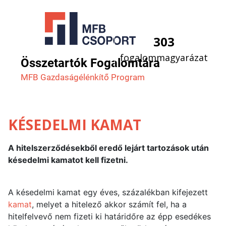
303
fogalommagyarázat
Összetartók Fogalomtára
MFB Gazdaság­élénkítő Program
KÉSEDELMI KAMAT
A hitelszerződésekből eredő lejárt tartozások után
késedelmi kamatot kell fizetni.
A késedelmi kamat egy éves, százalékban kifejezett
kamat
, melyet a hitelező akkor számít fel, ha a
hitelfelvevő nem fizeti ki határidőre az épp esedékes