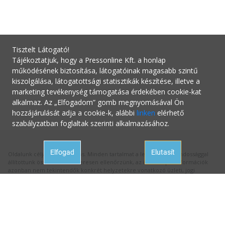
Tisztelt Látogató!
Tájékoztatjuk, hogy a Pressonline Kft. a honlap
működésének biztosítása, látogatóinak magasabb szintű
kiszolgálása, látogatottsági statisztikák készítése, illetve a
marketing tevékenység támogatása érdekében cookie-kat
alkalmaz. Az „Elfogadom” gomb megnyomásával Ön
hozzájárulását adja a cookie-k, alábbi
linken
elérhető
szabályzatban foglaltak szerinti alkalmazásához.
Elfogad
Elutasít
Oldalunk célja a tájékoztatás. Minden tartalmat a legnagyobb gondossággal
állítottunk össze és rendszeresen ellenőrzünk, az itt szereplő információk
azonban nem tekintendők konkrét helyzetekre vonatkozó üzleti, jogi
tanácsadásnak, az információk alkalmazásából fakadó bármilyen jogi
következményért a kiadó felelősséget nem vállal.
Hivatalos állásfoglalásért mindig forduljon az illetékes hivatalhoz, ha
tanácsadásra van szüksége a megfelelő szakértőhöz! Ha az oldalunk
aktualitását vesztett hibás információval találkozna, kérjük jelezze nekünk:
hibabejelentes@startupguide.hu
!