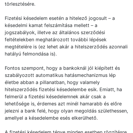
törlesztésére.
Fizetési késedelem esetén a hitelező jogosult – a
késedelmi kamat felszámítása mellett – a
jogszabályok, illetve az általános szerződési
feltételekben meghatározott további lépések
megtételére is (ez lehet akár a hitelszerződés azonnali
hatályú felmondása is).
Fontos szempont, hogy a bankoknál jól kiépített és
szabályozott automatikus hatásmechanizmus lép
életbe abban a pillanatban, hogy valamely
hitelszerződés fizetési késedelembe esik. Emiatt, ha
felmerül a fizetési késedelemnek akár csak a
lehetősége is, érdemes azt minél hamarabb és előre
jelezni a bank felé, hogy olyan megoldás születhessen,
amellyel a késedelembe esés elkerülhető.
A fizetési késedelem ténye minden esetben rögzítésre