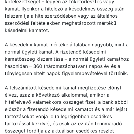
kötelezettségét – legyen az tőketörlesztés vagy
kamat. Ilyenkor a hitelező a késedelmes összeg után
felszámítja a hitelszerződésben vagy az általános
szerződési feltételekben meghatározott mértékű
késedelmi kamatot.
A késedelmi kamat mértéke általában nagyobb, mint a
normál ügyleti kamat. A fizetendő késedelmi
kamatösszeg kiszámítása – a normál ügyleti kamathoz
hasonlóan – 360 (háromszázhatvan) napos év és a
ténylegesen eltelt napok figyelembevételével történik.
A felszámított késedelmi kamat megfizetése előnyt
élvez, azaz a következő alkalommal, amikor a
hitelfelvevő valamekkora összeget fizet, a bank abból
először a fizetendő késedelmi kamatot és a már lejárt
tartozásokat vonja le (a legrégebben esedékes
tartozással kezdve), és csak az ezután fennmaradó
összeget fordítja az aktuálisan esedékes részlet