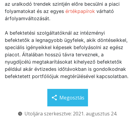
az uralkodó trendek szintjén előre becsülni a piaci
folyamatokat és az egyes
értékpapírok
várható
árfolyamváltozását.
A befektetési szolgáltatóknál az intézményi
befektetők a legnagyobb ügyfelek, akik döntéseikkel,
speciális igényeikkel képesek befolyásolni az egész
piacot. Általában hosszú távra terveznek, a
nyugdíjcélú megtakarításokat kihelyező befektetők
például akár évtizedes időtávokban is gondolkodnak
befektetett portfóliójuk megtérülésével kapcsolatban.
Megosztás
Utoljára szerkesztve: 2021. augusztus 24.