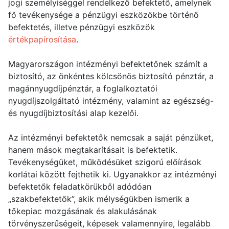
jogi személyiséggel rendelkező befektető, amelynek
fő tevékenysége a pénzügyi eszközökbe történő
befektetés, illetve pénzügyi eszközök
értékpapírosítása
.
Magyarországon intézményi befektetőnek számít a
biztosító, az önkéntes kölcsönös biztosító pénztár, a
magánnyugdíjpénztár, a foglalkoztatói
nyugdíjszolgáltató intézmény, valamint az egészség-
és nyugdíjbiztosítási alap kezelői.
Az intézményi befektetők nemcsak a saját pénzüket,
hanem mások megtakarításait is befektetik.
Tevékenységüket, működésüket szigorú előírások
korlátai között fejthetik ki. Ugyanakkor az intézményi
befektetők feladatkörükből adódóan
„szakbefektetők”, akik mélységükben ismerik a
tőkepiac mozgásának és alakulásának
törvényszerűségeit, képesek valamennyire, legalább