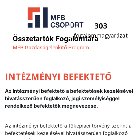
303
fogalommagyarázat
Összetartók Fogalomtára
MFB Gazdaság­élénkítő Program
INTÉZMÉNYI BEFEKTETŐ
Az intézményi befektető a befektetések kezelésével
hivatásszerűen foglalkozó, jogi személyiséggel
rendelkező befektetők megnevezése.
Az intézményi befektető a tőkepiaci törvény szerint a
befektetések kezelésével hivatásszerűen foglalkozó