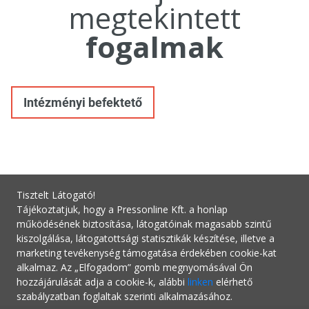
megtekintett
fogalmak
Intézményi befektető
Tisztelt Látogató!
Tájékoztatjuk, hogy a Pressonline Kft. a honlap
működésének biztosítása, látogatóinak magasabb szintű
kiszolgálása, látogatottsági statisztikák készítése, illetve a
marketing tevékenység támogatása érdekében cookie-kat
alkalmaz. Az „Elfogadom” gomb megnyomásával Ön
hozzájárulását adja a cookie-k, alábbi
linken
elérhető
szabályzatban foglaltak szerinti alkalmazásához.