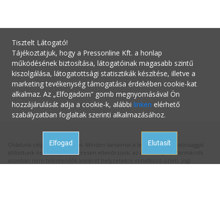
Tisztelt Látogató!
Tájékoztatjuk, hogy a Pressonline Kft. a honlap
működésének biztosítása, látogatóinak magasabb szintű
kiszolgálása, látogatottsági statisztikák készítése, illetve a
marketing tevékenység támogatása érdekében cookie-kat
alkalmaz. Az „Elfogadom” gomb megnyomásával Ön
hozzájárulását adja a cookie-k, alábbi
linken
elérhető
szabályzatban foglaltak szerinti alkalmazásához.
Elfogad
Elutasít
Oldalunk célja a tájékoztatás. Minden tartalmat a legnagyobb gondossággal
állítottunk össze és rendszeresen ellenőrzünk, az itt szereplő információk
azonban nem tekintendők konkrét helyzetekre vonatkozó üzleti, jogi
tanácsadásnak, az információk alkalmazásából fakadó bármilyen jogi
következményért a kiadó felelősséget nem vállal.
Hivatalos állásfoglalásért mindig forduljon az illetékes hivatalhoz, ha
tanácsadásra van szüksége a megfelelő szakértőhöz! Ha az oldalunk
aktualitását vesztett hibás információval találkozna, kérjük jelezze nekünk:
hibabejelentes@startupguide.hu
!