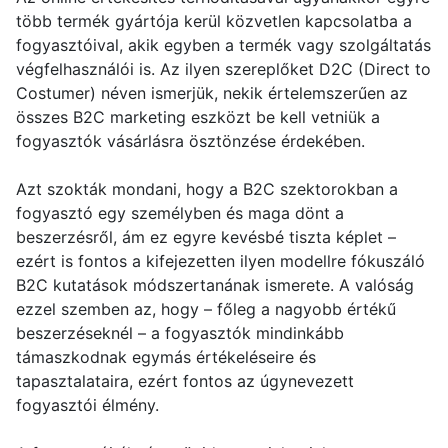
több termék gyártója kerül közvetlen kapcsolatba a
fogyasztóival, akik egyben a termék vagy szolgáltatás
végfelhasználói is. Az ilyen szereplőket D2C (Direct to
Costumer) néven ismerjük, nekik értelemszerűen az
összes B2C marketing eszközt be kell vetniük a
fogyasztók vásárlásra ösztönzése érdekében.
Azt szokták mondani, hogy a B2C szektorokban a
fogyasztó egy személyben és maga dönt a
beszerzésről, ám ez egyre kevésbé tiszta képlet –
ezért is fontos a kifejezetten ilyen modellre fókuszáló
B2C kutatások módszertanának ismerete. A valóság
ezzel szemben az, hogy – főleg a nagyobb értékű
beszerzéseknél – a fogyasztók mindinkább
támaszkodnak egymás értékeléseire és
tapasztalataira, ezért fontos az úgynevezett
fogyasztói élmény.