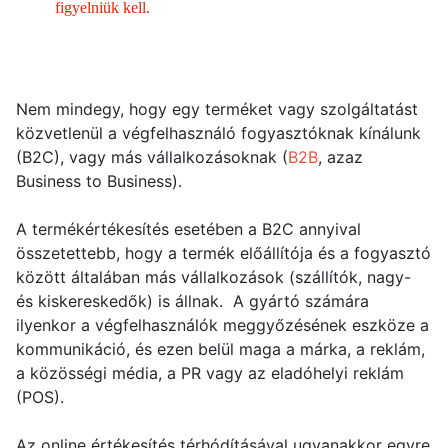
figyelniük kell.
Nem mindegy, hogy egy terméket vagy szolgáltatást
közvetlenül a végfelhasználó fogyasztóknak kínálunk
(B2C), vagy más vállalkozásoknak (
B2B
, azaz
Business to Business).
A termékértékesítés esetében a B2C annyival
összetettebb, hogy a termék előállítója és a fogyasztó
között általában más vállalkozások (szállítók, nagy-
és kiskereskedők) is állnak. A gyártó számára
ilyenkor a végfelhasználók meggyőzésének eszköze a
kommunikáció, és ezen belül maga a márka, a reklám,
a közösségi média, a PR vagy az eladóhelyi reklám
(POS).
Az online értékesítés térhódításával ugyanakkor egyre